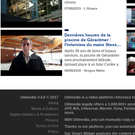
chrono
07/08/2019 - L'Alsace
Dernières heures de la
piscine de Gérardmer :
l'interview du maire Stess…
Après 38 ans de bons et loyaux
services, la piscine de Gérardmer
sera prochainement détruite,
laissant place à un futur Centre a…
06/08/2019 - Vosges Matin
Ultimedia V.4.0 © 2017
Ultimedia is a video platform reference 
About
Ultimedia legally offers a 1,000,000+ pr
AFP, INA, Universal, Warner, Sony, Fashi
Media & Editors
more.
Rights-Holders & Producers
With Ultimedia, you can manually copy a
Privacy
Terms of Use
Thanks to our platform, you can automatic
Policy
Our Smart Widget analyzes the content of 