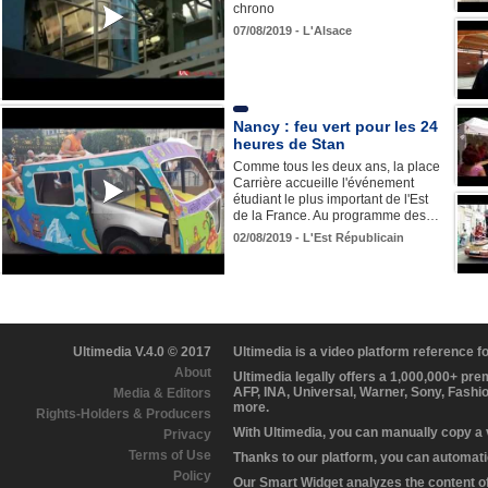
chrono
07/08/2019 - L'Alsace
Nancy : feu vert pour les 24
heures de Stan
Comme tous les deux ans, la place
Carrière accueille l'événement
étudiant le plus important de l'Est
de la France. Au programme des…
02/08/2019 - L'Est Républicain
Ultimedia V.4.0 © 2017
Ultimedia is a video platform reference 
About
Ultimedia legally offers a 1,000,000+ pr
AFP, INA, Universal, Warner, Sony, Fashi
Media & Editors
more.
Rights-Holders & Producers
With Ultimedia, you can manually copy a
Privacy
Terms of Use
Thanks to our platform, you can automatic
Policy
Our Smart Widget analyzes the content of 