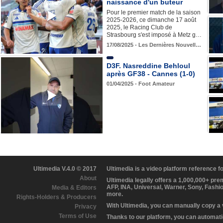
naissance d'un buteur
Pour le premier match de la saison
2025-2026, ce dimanche 17 août
2025, le Racing Club de
Strasbourg s'est imposé à Metz g…
17/08/2025 - Les Dernières Nouvell…
D3F. Nasreddine Behloul
après GF38 - Cannes (1-0)
01/04/2025 - Foot Amateur
Ultimedia V.4.0 © 2017
Ultimedia is a video platform reference 
About
Ultimedia legally offers a 1,000,000+ pr
AFP, INA, Universal, Warner, Sony, Fashi
Media & Editors
more.
Rights-Holders & Producers
With Ultimedia, you can manually copy a
Privacy
Terms of Use
Thanks to our platform, you can automatic