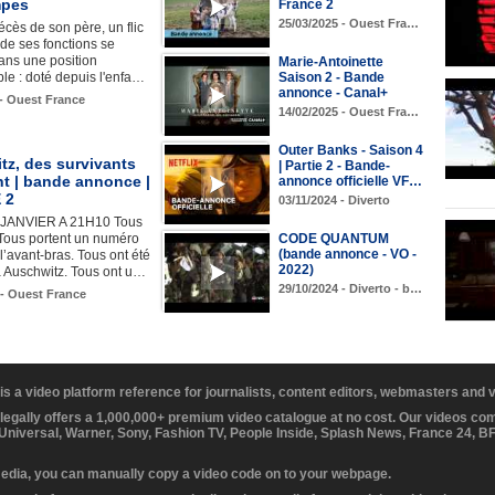
mpes
France 2
25/03/2025 - Ouest Fra…
écès de son père, un flic
de ses fonctions se
ans une position
Marie-Antoinette
ble : doté depuis l'enfa…
Saison 2 - Bande
annonce - Canal+
 - Ouest France
14/02/2025 - Ouest Fra…
Outer Banks - Saison 4
tz, des survivants
| Partie 2 - Bande-
nt | bande annonce |
annonce officielle VF…
 2
03/11/2024 - Diverto
 JANVIER A 21H10 Tous
. Tous portent un numéro
CODE QUANTUM
(bande annonce - VO -
 l’avant-bras. Tous ont été
2022)
à Auschwitz. Tous ont u…
29/10/2024 - Diverto - b…
 - Ouest France
 is a video platform reference for journalists, content editors, webmasters and
 legally offers a 1,000,000+ premium video catalogue at no cost. Our videos c
 Universal, Warner, Sony, Fashion TV, People Inside, Splash News, France 24, 
media, you can manually copy a video code on to your webpage.