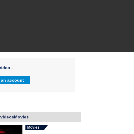
ideo :
 an account
 videosMovies
Movies