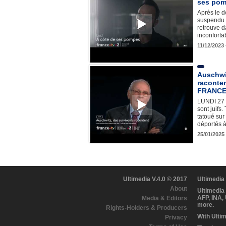
ses po
Après le d
suspendu 
retrouve d
inconforta
11/12/2023
Auschwi
raconte
FRANCE
LUNDI 27
sont juifs
tatoué sur
déportés 
25/01/2025
Ultimedia V.4.0 © 2017
Ultimedia
About
Ultimedia
AFP, INA,
Media & Editors
more.
Rights-Holders & Producers
With Ulti
Privacy