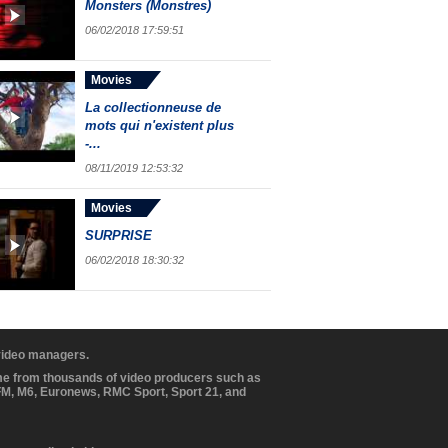
Monsters (Monstres)
06/02/2018 17:59:51
Movies
La collectionneuse de
mots qui n'existent plus
-...
08/11/2019 12:53:32
Movies
SURPRISE
06/02/2018 18:30:32
 video managers.
ome from thousands of video producers such as
BFM, M6, Euronews, RMC Sport, Sport 21, and