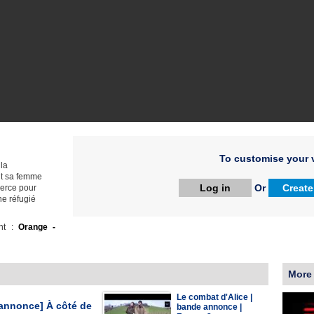
To customise your v
 la
nt sa femme
Log in
Or
Create
merce pour
ne réfugié
ht :
Orange -
More
Le combat d'Alice |
annonce] À côté de
bande annonce |