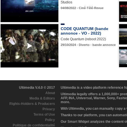
Studios
04/08/2022 - Ciné-Télé-Revue
CODE QUANTUM (bande
annonce - VO - 2022)
Code Quantum (reboot 2022)
29/10/2024 - Diverto - bande annonce
Ultimedia V.4.0 © 2017
Ultimedia is a video platform reference 
About
Ultimedia legally offers a 1,000,000+ pr
AFP, INA, Universal, Warner, Sony, Fashi
Media & Editors
more.
Rights-Holders & Producers
With Ultimedia, you can manually copy a
Privacy
Terms of Use
Thanks to our platform, you can automatic
Policy
Our Smart Widget analyzes the content of 
Politique de confidentialité