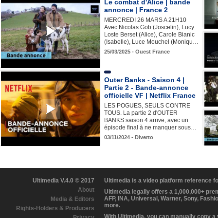
Le combat d'Alice | bande
annonce | France 2
MERCREDI 26 MARS A 21H10
Avec Nicolas Gob (Joscelin), Lucy
Loste Berset (Alice), Carole Bianic
(Isabelle), Luce Mouchel (Moniqu…
25/03/2025 - Ouest France
Outer Banks - Saison 4 |
Partie 2 - Bande-annonce
officielle VF | Netflix France
LES POGUES, SEULS CONTRE
TOUS. La partie 2 d'OUTER
BANKS saison 4 arrive, avec un
épisode final à ne manquer sous…
03/11/2024 - Diverto
Ultimedia V.4.0 © 2017
Ultimedia is a video platform reference 
About
Ultimedia legally offers a 1,000,000+ pr
AFP, INA, Universal, Warner, Sony, Fashi
Media & Editors
more.
Rights-Holders & Producers
With Ultimedia, you can manually copy a
Privacy