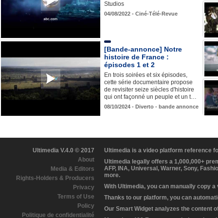
Studios
04/08/2022 - Ciné-Télé-Revue
[Bande-annonce] Notre
histoire de France :
épisodes 1 et 2
En trois soirées et six épisodes,
cette série documentaire propose
de revisiter seize siècles d'histoire
qui ont façonné un peuple et un t…
08/10/2024 - Diverto - bande annonce
Ultimedia V.4.0 © 2017
Ultimedia is a video platform reference 
About
Ultimedia legally offers a 1,000,000+ pr
AFP, INA, Universal, Warner, Sony, Fashi
Media & Editors
more.
Rights-Holders & Producers
With Ultimedia, you can manually copy a
Privacy
Terms of Use
Thanks to our platform, you can automatic
Policy
Our Smart Widget analyzes the content of 
Politique de confidentialité