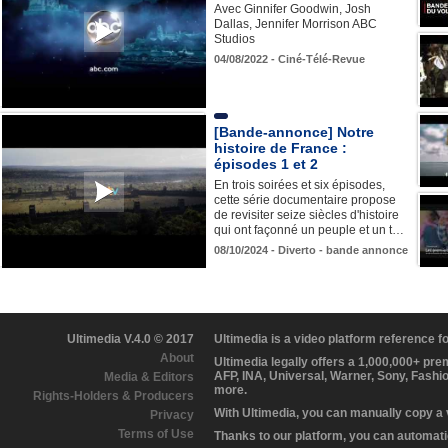
Avec Ginnifer Goodwin, Josh
Dallas, Jennifer Morrison ABC
Studios
04/08/2022 - Ciné-Télé-Revue
[Bande-annonce] Notre
histoire de France :
épisodes 1 et 2
En trois soirées et six épisodes,
cette série documentaire propose
de revisiter seize siècles d'histoire
qui ont façonné un peuple et un t…
08/10/2024 - Diverto - bande annonce
Ultimedia V.4.0 © 2017
Ultimedia is a video platform reference 
About
Ultimedia legally offers a 1,000,000+ pr
AFP, INA, Universal, Warner, Sony, Fashi
Media & Editors
more.
Rights-Holders & Producers
With Ultimedia, you can manually copy a
Privacy
Terms of Use
Thanks to our platform, you can automatic