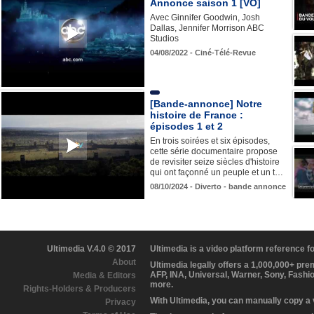
Annonce saison 1 [VO]
Avec Ginnifer Goodwin, Josh
Dallas, Jennifer Morrison ABC
Studios
04/08/2022 - Ciné-Télé-Revue
[Bande-annonce] Notre
histoire de France :
épisodes 1 et 2
En trois soirées et six épisodes,
cette série documentaire propose
de revisiter seize siècles d'histoire
qui ont façonné un peuple et un t…
08/10/2024 - Diverto - bande annonce
Ultimedia V.4.0 © 2017
Ultimedia is a video platform reference 
About
Ultimedia legally offers a 1,000,000+ pr
AFP, INA, Universal, Warner, Sony, Fashi
Media & Editors
more.
Rights-Holders & Producers
With Ultimedia, you can manually copy a
Privacy