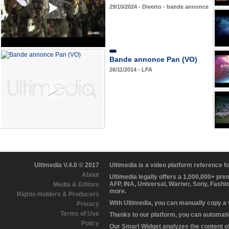
29/10/2024 - Diverto - bande annonce
Bande annonce Pan (VO)
26/11/2014 - LFA
Ultimedia V.4.0 © 2017
Ultimedia is a video platform reference 
About
Ultimedia legally offers a 1,000,000+ pr
AFP, INA, Universal, Warner, Sony, Fashi
Media & Editors
more.
Rights-Holders & Producers
With Ultimedia, you can manually copy a
Privacy
Terms of Use
Thanks to our platform, you can automatic
Policy
Our Smart Widget analyzes the content of 