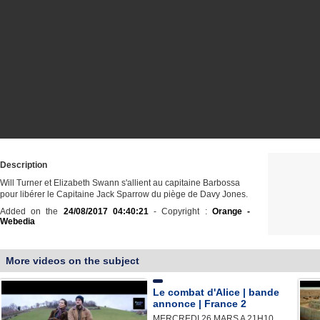
Description
Will Turner et Elizabeth Swann s'allient au capitaine Barbossa
pour libérer le Capitaine Jack Sparrow du piège de Davy Jones.
Added on the
24/08/2017 04:40:21
- Copyright :
Orange -
Webedia
More videos on the subject
Le combat d'Alice | bande
annonce | France 2
MERCREDI 26 MARS A 21H10