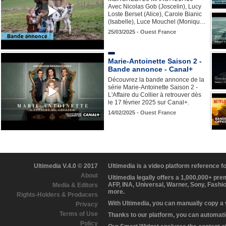
Avec Nicolas Gob (Joscelin), Lucy
Loste Berset (Alice), Carole Bianic
(Isabelle), Luce Mouchel (Moniqu…
25/03/2025 - Ouest France
Marie-Antoinette Saison 2 -
Bande annonce - Canal+
Découvrez la bande annonce de la
série Marie-Antoinette Saison 2 -
L'Affaire du Collier à retrouver dès
le 17 février 2025 sur Canal+.
14/02/2025 - Ouest France
Ultimedia V.4.0 © 2017
Ultimedia is a video platform reference 
About
Ultimedia legally offers a 1,000,000+ pr
AFP, INA, Universal, Warner, Sony, Fashi
Media & Editors
more.
Rights-Holders & Producers
With Ultimedia, you can manually copy a
Privacy
Terms of Use
Thanks to our platform, you can automatic
Policy