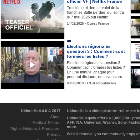
officiel VF | Netflix France
Troisième et dernier volet de la
franchise Balle perdue, qui soritra
le 7 mai 2025 sur Netflix
14/02/2025 - Ouest France
Elections régionales
question 3 : Comment sont
formées les listes ?
Elections régionales question 3 :
Comment sont formées les listes ?
En une minute, chaque jour,
pendant dix jours, nous vous pro…
03/08/2019 - L'Est Républicain
Ultimedia V.4.0 © 2017
Ultimedia is a video platform reference 
About
Ultimedia legally offers a 1,000,000+ pr
AFP, INA, Universal, Warner, Sony, Fashi
Media & Editors
more.
Rights-Holders & Producers
With Ultimedia, you can manually copy a
Privacy