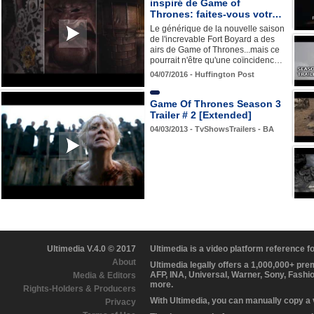
inspiré de Game of
Thrones: faites-vous votr…
Le générique de la nouvelle saison
de l'increvable Fort Boyard a des
airs de Game of Thrones...mais ce
pourrait n'être qu'une coïncidenc…
04/07/2016 - Huffington Post
Game Of Thrones Season 3
Trailer # 2 [Extended]
04/03/2013 - TvShowsTrailers - BA
Ultimedia V.4.0 © 2017
Ultimedia is a video platform reference 
About
Ultimedia legally offers a 1,000,000+ pr
AFP, INA, Universal, Warner, Sony, Fashi
Media & Editors
more.
Rights-Holders & Producers
With Ultimedia, you can manually copy a
Privacy