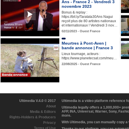
Ans - France 2 - Vendredi 3
novembre 2023
Bonus & replay :
https://bit.ly/Taratata30Ans Nagui
reçoit plus de 80 artistes nationaux
et internationaux ! Vendredi 3 nov…
02/11/2023 - Ouest France
Meurtres à Pont-Aven |
bande annonce | France 3
Lieux tournage, acteurs :
https://www.planetecsat.com/meu…
22/08/2025 - Ouest France
Ultimedia V.4.0 © 2017
Ultimedia is a video platform reference 
About
Ultimedia legally offers a 1,000,000+ pr
AFP, INA, Universal, Warner, Sony, Fashi
Media & Editors
more.
Rights-Holders & Producers
With Ultimedia, you can manually copy a
Privacy
Terms of Use
Thanks to our platform, you can automatic