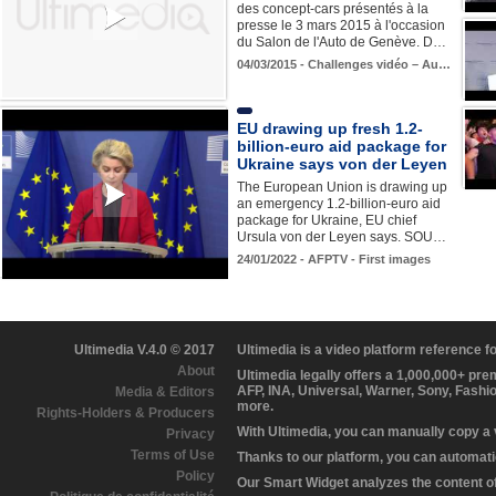
des concept-cars présentés à la
presse le 3 mars 2015 à l'occasion
du Salon de l'Auto de Genève. D…
04/03/2015 - Challenges vidéo – Au…
EU drawing up fresh 1.2-
billion-euro aid package for
Ukraine says von der Leyen
The European Union is drawing up
an emergency 1.2-billion-euro aid
package for Ukraine, EU chief
Ursula von der Leyen says. SOU…
24/01/2022 - AFPTV - First images
Ultimedia V.4.0 © 2017
Ultimedia is a video platform reference 
About
Ultimedia legally offers a 1,000,000+ pr
AFP, INA, Universal, Warner, Sony, Fashi
Media & Editors
more.
Rights-Holders & Producers
With Ultimedia, you can manually copy a
Privacy
Terms of Use
Thanks to our platform, you can automatic
Policy
Our Smart Widget analyzes the content of 