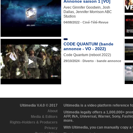
Annonce saison 1 [VO]
Avec Ginnifer Goodwin, Josh
Dallas, Jennifer Morrison ABC
Studios
04/08/2022 - Ciné-Télé-Revue
CODE QUANTUM (bande
annonce - VO - 2022)
Code Quantum (reboot 2022)
29/10/2024 - Diverto - bande annonce
Ultimedia V.4.0 © 2017
Ultimedia is a video platform reference 
About
Ultimedia legally offers a 1,000,000+ pr
AFP, INA, Universal, Warner, Sony, Fashi
Media & Editors
more.
Rights-Holders & Producers
With Ultimedia, you can manually copy a
Privacy