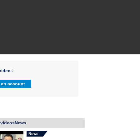
ideo :
 an account
 videosNews
News