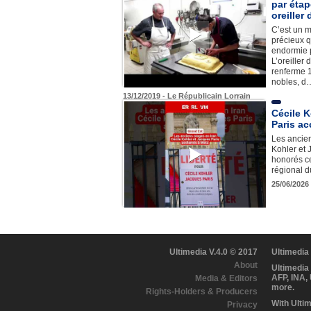
par étap
oreiller
C’est un m
précieux 
endormie p
L’oreiller 
renferme 1
nobles, d
13/12/2019 - Le Républicain Lorrain
Cécile K
Paris a
Les ancien
Kohler et 
honorés ce
régional 
25/06/2026
Ultimedia V.4.0 © 2017
Ultimedia
About
Ultimedia
AFP, INA,
Media & Editors
more.
Rights-Holders & Producers
With Ulti
Privacy