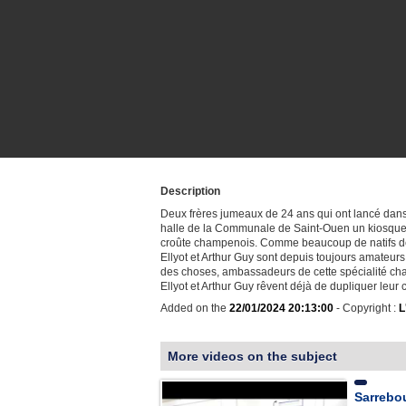
Description
Deux frères jumeaux de 24 ans qui ont lancé dan
halle de la Communale de Saint-Ouen un kiosque
croûte champenois. Comme beaucoup de natifs de
Ellyot et Arthur Guy sont depuis toujours amateurs,
des choses, ambassadeurs de cette spécialité cha
Ellyot et Arthur Guy rêvent déjà de dupliquer leur
Added on the
22/01/2024 20:13:00
- Copyright :
L
More videos on the subject
Sarrebou