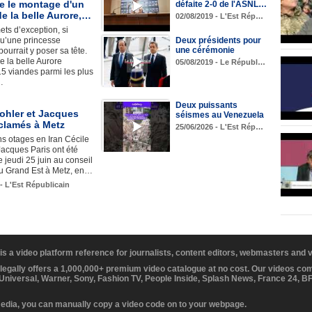
e le montage d'un
défaite 2-0 de l'ASNL…
 de la belle Aurore,…
02/08/2019 - L'Est Rép…
ets d’exception, si
qu’une princesse
Deux présidents pour
une cérémonie
ourrait y poser sa tête.
de la belle Aurore
05/08/2019 - Le Républ…
5 viandes parmi les plus
…
Deux puissants
ohler et Jacques
séismes au Venezuela
cclamés à Metz
25/06/2026 - L'Est Rép…
s otages en Iran Cécile
Jacques Paris ont été
 jeudi 25 juin au conseil
du Grand Est à Metz, en…
 - L'Est Républicain
 is a video platform reference for journalists, content editors, webmasters and
 legally offers a 1,000,000+ premium video catalogue at no cost. Our videos c
 Universal, Warner, Sony, Fashion TV, People Inside, Splash News, France 24, 
media, you can manually copy a video code on to your webpage.