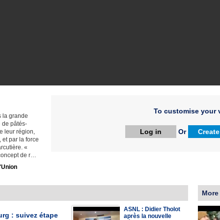
To customise your v
s la grande
 de pâtés-
Log in
Or
Create
 leur région,
 et par la force
rcutière. «
 concept de r…
'Union
More
ASNL : Didier Tholot
rg : suivez étape
après la nouvelle