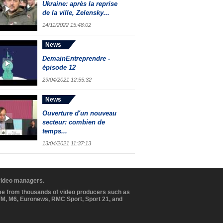
Ukraine: après la reprise
de la ville, Zelensky...
14/11/2022 15:48:02
News
DemainEntreprendre -
épisode 12
29/04/2021 12:55:32
News
Ouverture d'un nouveau
secteur: combien de
temps...
13/04/2021 11:37:13
 video managers.
ome from thousands of video producers such as
BFM, M6, Euronews, RMC Sport, Sport 21, and