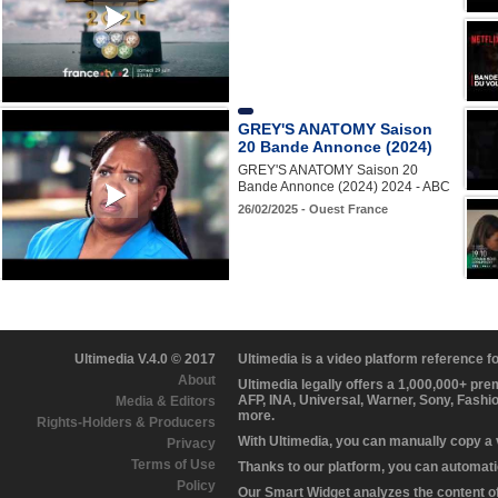
GREY'S ANATOMY Saison
20 Bande Annonce (2024)
GREY'S ANATOMY Saison 20
Bande Annonce (2024) 2024 - ABC
26/02/2025 - Ouest France
Ultimedia V.4.0 © 2017
Ultimedia is a video platform reference 
About
Ultimedia legally offers a 1,000,000+ pr
AFP, INA, Universal, Warner, Sony, Fashi
Media & Editors
more.
Rights-Holders & Producers
With Ultimedia, you can manually copy a
Privacy
Terms of Use
Thanks to our platform, you can automatic
Policy
Our Smart Widget analyzes the content of 