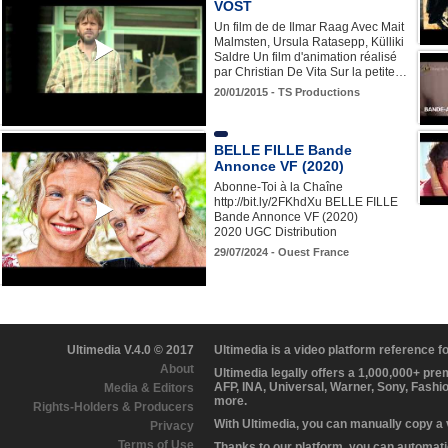
VOST
Un film de de Ilmar Raag Avec Mait
Malmsten, Ursula Ratasepp, Külliki
Saldre Un film d'animation réalisé
par Christian De Vita Sur la petite…
20/01/2015 - TS Productions
BELLE FILLE Bande
Annonce VF (2020)
Abonne-Toi à la Chaîne
http://bit.ly/2FKhdXu BELLE FILLE
Bande Annonce VF (2020)
2020 UGC Distribution
29/07/2024 - Ouest France
Ultimedia V.4.0 © 2017
Ultimedia is a video platform reference 
About
Ultimedia legally offers a 1,000,000+ pr
AFP, INA, Universal, Warner, Sony, Fashi
Media & Editors
more.
Rights-Holders & Producers
With Ultimedia, you can manually copy a
Privacy
Terms of Use
Thanks to our platform, you can automatic