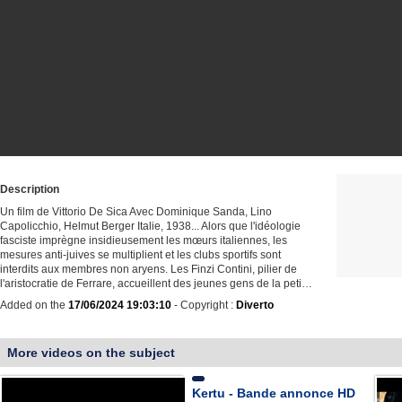
Description
Un film de Vittorio De Sica Avec Dominique Sanda, Lino
Capolicchio, Helmut Berger Italie, 1938... Alors que l'idéologie
fasciste imprègne insidieusement les mœurs italiennes, les
mesures anti-juives se multiplient et les clubs sportifs sont
interdits aux membres non aryens. Les Finzi Contini, pilier de
l'aristocratie de Ferrare, accueillent des jeunes gens de la peti…
Added on the
17/06/2024 19:03:10
- Copyright :
Diverto
More videos on the subject
Kertu - Bande annonce HD