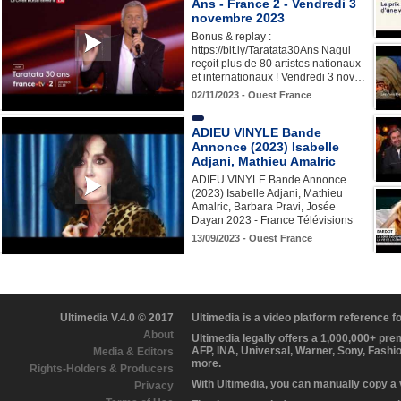
Ans - France 2 - Vendredi 3
novembre 2023
Bonus & replay :
https://bit.ly/Taratata30Ans Nagui
reçoit plus de 80 artistes nationaux
et internationaux ! Vendredi 3 nov…
02/11/2023 - Ouest France
ADIEU VINYLE Bande
Annonce (2023) Isabelle
Adjani, Mathieu Amalric
ADIEU VINYLE Bande Annonce
(2023) Isabelle Adjani, Mathieu
Amalric, Barbara Pravi, Josée
Dayan 2023 - France Télévisions
13/09/2023 - Ouest France
Ultimedia V.4.0 © 2017
Ultimedia is a video platform reference 
About
Ultimedia legally offers a 1,000,000+ pr
AFP, INA, Universal, Warner, Sony, Fashi
Media & Editors
more.
Rights-Holders & Producers
With Ultimedia, you can manually copy a
Privacy