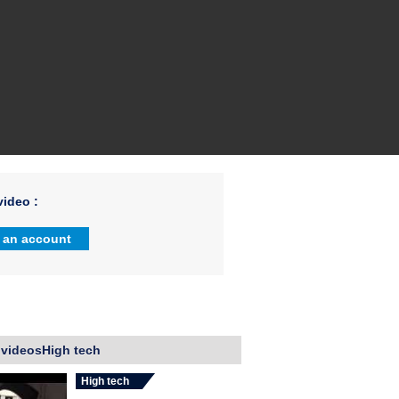
ideo :
 an account
 videosHigh tech
High tech