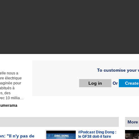
To customise your v
 elle nous a
re électrique
Log in
Or
Create
imaginée pour
abitués à
es, des
Avec 10 millia…
umerama
More
#Podcast Ding Dong :
n: "Il n'y pas de
le GF38 doit-il faire