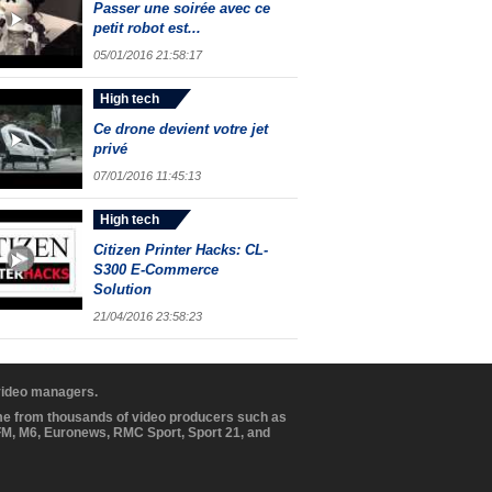
Passer une soirée avec ce
petit robot est...
05/01/2016 21:58:17
High tech
Ce drone devient votre jet
privé
07/01/2016 11:45:13
High tech
Citizen Printer Hacks: CL-
S300 E-Commerce
Solution
21/04/2016 23:58:23
 video managers.
ome from thousands of video producers such as
BFM, M6, Euronews, RMC Sport, Sport 21, and