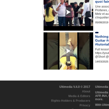
quoi fai
Une associ
Profanes, 
Metz et au
s'inquiéte
05/08/2019
Nothing 
Guitar #
#tutorial
Full lesson
https://y
@Short @
14/03/2025
Ultimedia V.4.0 © 2017
Ultimedia
About
Ultimedia
AFP, INA,
Media & Editors
more.
Rights-Holders & Producers
With Ulti
Privacy