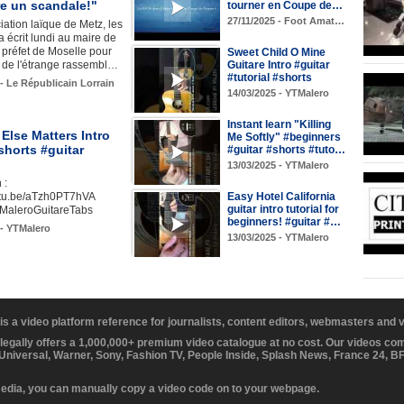
re un scandale!"
tourner en Coupe de…
27/11/2025 - Foot Amat…
ation laïque de Metz, les
a écrit lundi au maire de
 préfet de Moselle pour
Sweet Child O Mine
r de l'étrange rassembl…
Guitare Intro #guitar
#tutorial #shorts
 - Le Républicain Lorrain
14/03/2025 - YTMalero
Instant learn "Killing
Else Matters Intro
Me Softly" #beginners
shorts #guitar
#guitar #shorts #tuto…
13/03/2025 - YTMalero
 :
outu.be/aTzh0PT7hVA
Easy Hotel California
guitar intro tutorial for
MaleroGuitareTabs
beginners! #guitar #…
 - YTMalero
13/03/2025 - YTMalero
 is a video platform reference for journalists, content editors, webmasters and
 legally offers a 1,000,000+ premium video catalogue at no cost. Our videos c
 Universal, Warner, Sony, Fashion TV, People Inside, Splash News, France 24, 
media, you can manually copy a video code on to your webpage.