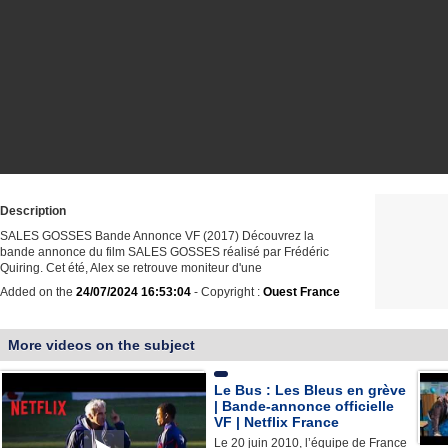
Description
SALES GOSSES Bande Annonce VF (2017) Découvrez la
bande annonce du film SALES GOSSES réalisé par Frédéric
Quiring. Cet été, Alex se retrouve moniteur d'une
Added on the
24/07/2024 16:53:04
- Copyright :
Ouest France
More videos on the subject
Le Bus : Les Bleus en grève
| Bande-annonce officielle
VF | Netflix France
Le 20 juin 2010, l’équipe de France