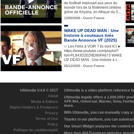
de football implosait aux yeux du
monde lors de la tristement célèbre
grève de Knysna, en Afrique du S…
13/05/2026 - Ouest France
WAKE UP DEAD MAN : Une
histoire à couteaux tirés
Bande Annonce VF (2025)
✩ Les Films à VOIR ? Ils sont ICI ►
https://www.youtube.com/playlist?
list=PL843D2ED8D80FA673 WAKE
UP DEAD MAN : Une histoire à c…
05/12/2025 - Ouest France
Ultimedia V.4.0 © 2017
Ultimedia is a video platform reference 
About
Ultimedia legally offers a 1,000,000+ pr
AFP, INA, Universal, Warner, Sony, Fashi
Media & Editors
more.
Rights-Holders & Producers
With Ultimedia, you can manually copy a
Privacy
Terms of Use
Thanks to our platform, you can automatic
Policy
Our Smart Widget analyzes the content of 
Politique de confidentialité
More than 400 European websites already 