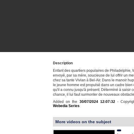
Description
Enfant des quartiers populaires de Philadelphie, W
envoyé, par sa mère, soucieuse de lui offrir un mei
chez sa tante Vivian à Bel-Air. Dans le manoir hu
le jeune homme est propulsé dans un cadre bien d
qu'il a connu jusqu'à présent. Déterminé à saisir 
chance, il lui faut surmonter de nouveaux obstacl
Added on the
30/07/2024 12:07:32
- Copyrig
Webedia Series
More videos on the subject