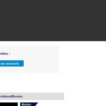
ideo :
 an account
 videosMovies
Movies