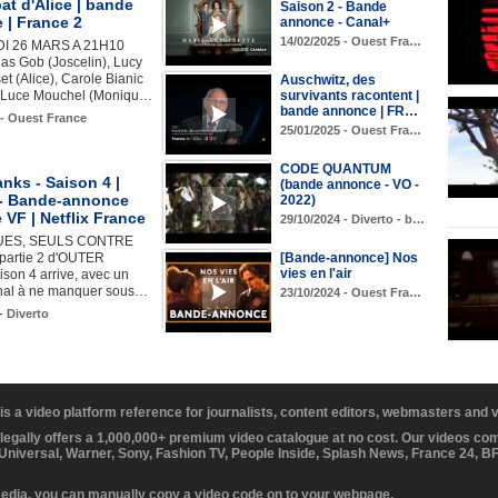
t d'Alice | bande
Saison 2 - Bande
 | France 2
annonce - Canal+
14/02/2025 - Ouest Fra…
 26 MARS A 21H10
as Gob (Joscelin), Lucy
et (Alice), Carole Bianic
Auschwitz, des
), Luce Mouchel (Moniqu…
survivants racontent |
bande annonce | FR…
 - Ouest France
25/01/2025 - Ouest Fra…
CODE QUANTUM
nks - Saison 4 |
(bande annonce - VO -
2 - Bande-annonce
2022)
e VF | Netflix France
29/10/2024 - Diverto - b…
UES, SEULS CONTRE
partie 2 d'OUTER
[Bande-annonce] Nos
vies en l'air
son 4 arrive, avec un
inal à ne manquer sous…
23/10/2024 - Ouest Fra…
- Diverto
 is a video platform reference for journalists, content editors, webmasters and
 legally offers a 1,000,000+ premium video catalogue at no cost. Our videos c
 Universal, Warner, Sony, Fashion TV, People Inside, Splash News, France 24, 
media, you can manually copy a video code on to your webpage.