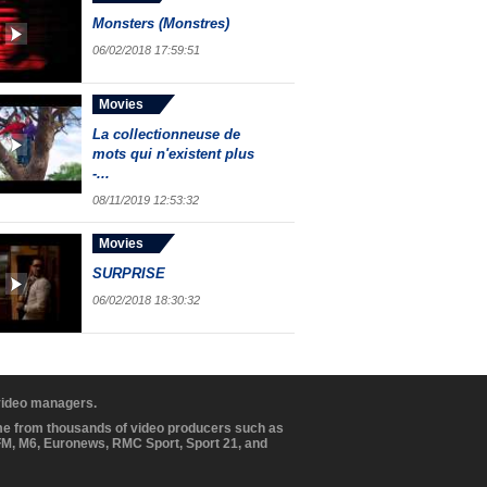
Monsters (Monstres)
06/02/2018 17:59:51
Movies
La collectionneuse de
mots qui n'existent plus
-...
08/11/2019 12:53:32
Movies
SURPRISE
06/02/2018 18:30:32
 video managers.
ome from thousands of video producers such as
BFM, M6, Euronews, RMC Sport, Sport 21, and