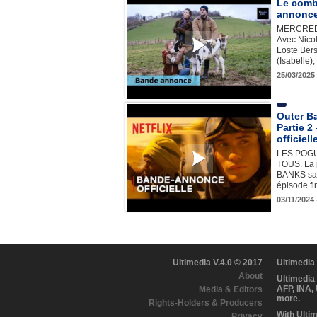
Le comba
annonce
MERCREDI
Avec Nicol
Loste Bers
(Isabelle
25/03/2025
Outer Ba
Partie 
officiell
LES POG
TOUS. La 
BANKS sai
épisode f
03/11/2024 
Ultimedia V.4.0 © 2017
Ultimedia
About
Ultimedia
AFP, INA,
Media & Editors
more.
Rights-Holders & Producers
With Ulti
Privacy