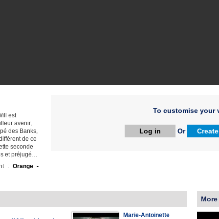
To customise your v
ill est
lleur avenir,
Log in
Or
Create
ppé des Banks,
ifférent de ce
cette seconde
es et préjugé…
ht :
Orange -
More
Marie-Antoinette