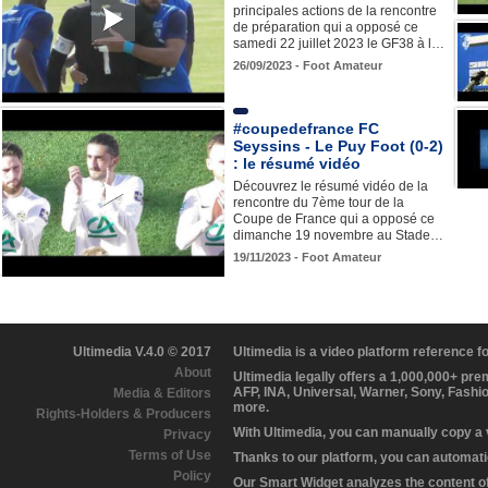
principales actions de la rencontre
de préparation qui a opposé ce
samedi 22 juillet 2023 le GF38 à l…
26/09/2023 - Foot Amateur
#coupedefrance FC
Seyssins - Le Puy Foot (0-2)
: le résumé vidéo
Découvrez le résumé vidéo de la
rencontre du 7ème tour de la
Coupe de France qui a opposé ce
dimanche 19 novembre au Stade…
19/11/2023 - Foot Amateur
Ultimedia V.4.0 © 2017
Ultimedia is a video platform reference 
About
Ultimedia legally offers a 1,000,000+ pr
AFP, INA, Universal, Warner, Sony, Fashi
Media & Editors
more.
Rights-Holders & Producers
With Ultimedia, you can manually copy a
Privacy
Terms of Use
Thanks to our platform, you can automatic
Policy
Our Smart Widget analyzes the content of 