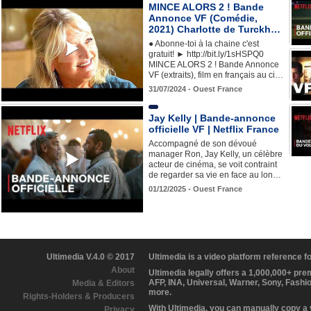
MINCE ALORS 2 ! Bande
Annonce VF (Comédie,
2021) Charlotte de Turckh…
● Abonne-toi à la chaine c'est
gratuit! ► http://bit.ly/1sHSPQ0
MINCE ALORS 2 ! Bande Annonce
VF (extraits), film en français au ci…
31/07/2024 - Ouest France
Jay Kelly | Bande-annonce
officielle VF | Netflix France
Accompagné de son dévoué
manager Ron, Jay Kelly, un célèbre
acteur de cinéma, se voit contraint
de regarder sa vie en face au lon…
01/12/2025 - Ouest France
Ultimedia V.4.0 © 2017
Ultimedia is a video platform reference 
About
Ultimedia legally offers a 1,000,000+ pr
AFP, INA, Universal, Warner, Sony, Fashi
Media & Editors
more.
Rights-Holders & Producers
With Ultimedia, you can manually copy a
Privacy