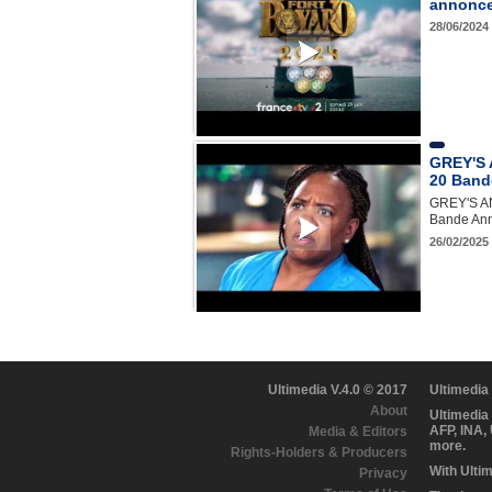
annonce 
28/06/2024
GREY'S
20 Band
GREY'S A
Bande Ann
26/02/2025
Ultimedia V.4.0 © 2017
Ultimedia
About
Ultimedia
AFP, INA,
Media & Editors
more.
Rights-Holders & Producers
With Ulti
Privacy