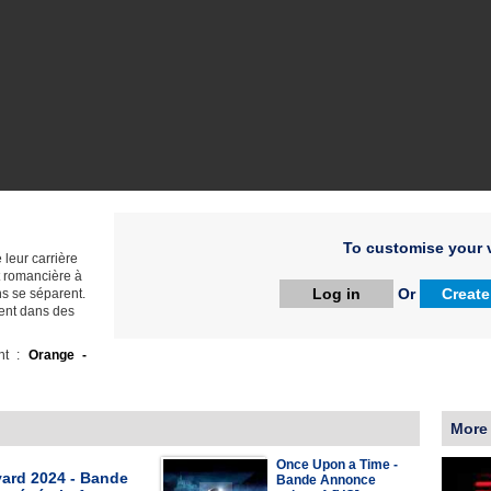
To customise your v
 leur carrière
t romancière à
Log in
Or
Create
ns se séparent.
sent dans des
ht :
Orange -
More
Once Upon a Time -
yard 2024 - Bande
Bande Annonce