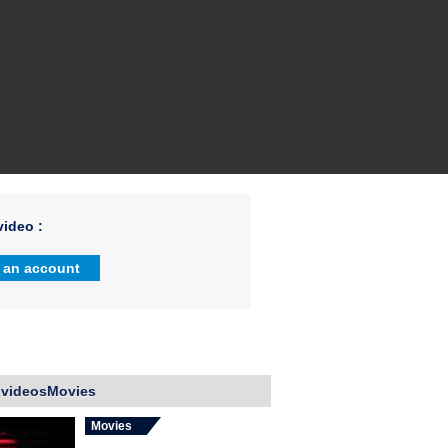
ideo :
 an account
 videosMovies
Movies