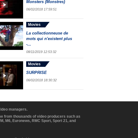
Monsters (Monstres)
06/02/2018 17:59:51
Movies
La collectionneuse de
mots qui n'existent plus
-...
08/11/2019 12:53:32
Movies
SURPRISE
06/02/2018 18:30:32
 video managers.
ome from thousands of video producers such as
BFM, M6, Euronews, RMC Sport, Sport 21, and