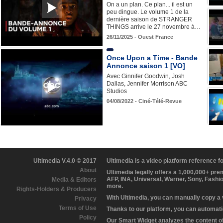
On a un plan. Ce plan... il est un
peu dingue. Le volume 1 de la
dernière saison de STRANGER
THINGS arrive le 27 novembre à…
26/11/2025 - Ouest France
Once Upon a Time - Bande
Annonce saison 1 [VO]
Avec Ginnifer Goodwin, Josh
Dallas, Jennifer Morrison ABC
Studios
04/08/2022 - Ciné-Télé-Revue
Ultimedia V.4.0 © 2017
Ultimedia is a video platform reference 
About
Ultimedia legally offers a 1,000,000+ pr
AFP, INA, Universal, Warner, Sony, Fashi
Media & Editors
more.
Rights-Holders & Producers
With Ultimedia, you can manually copy a
Privacy
Terms of Use
Thanks to our platform, you can automatic
Policy
Our Smart Widget analyzes the content of 