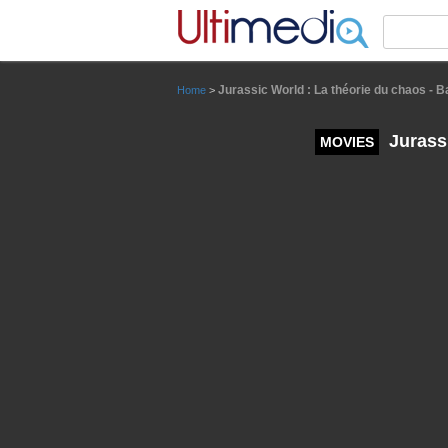
Panneau de gestion des cookies
Jurassic World : La théorie du chaos - 
Home
>
Jurassi
MOVIES