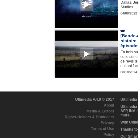
Dallas, Je
Studios
04/08/2022
[Bande-
histoire
épisodes
En trois so
cette séri
de revisite
qui ont fa
08/10/2024
Ultimedia V.4.0 © 2017
Ultimedia
About
Ultimedia
AFP, INA,
Media & Editors
more.
Rights-Holders & Producers
With Ulti
Privacy
Terms of Use
Thanks to 
Policy
Our Smart 