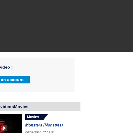
ideo :
 an account
 videosMovies
Movies
Monsters (Monstres)
06/02/2018 17:59:51