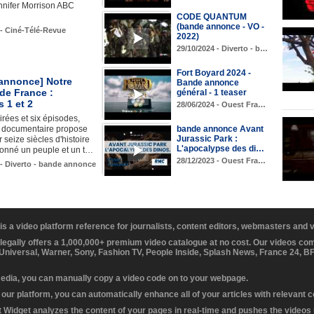
nnifer Morrison ABC
CODE QUANTUM
(bande annonce - VO -
 - Ciné-Télé-Revue
2022)
29/10/2024 - Diverto - b…
Fort Boyard 2024 -
annonce] Notre
Bande annonce
 de France :
général - 1 teaser
 1 et 2
28/06/2024 - Ouest Fra…
irées et six épisodes,
e documentaire propose
bande annonce Avant
Jurassic Park :
r seize siècles d'histoire
L'apocalypse des di…
çonné un peuple et un t…
28/12/2023 - Ouest Fra…
 - Diverto - bande annonce
 is a video platform reference for journalists, content editors, webmasters and
 legally offers a 1,000,000+ premium video catalogue at no cost. Our videos c
 Universal, Warner, Sony, Fashion TV, People Inside, Splash News, France 24, 
media, you can manually copy a video code on to your webpage.
our platform, you can automatically enhance all of your articles with relevant 
Widget analyzes the content of your pages in real-time and pushes the videos r