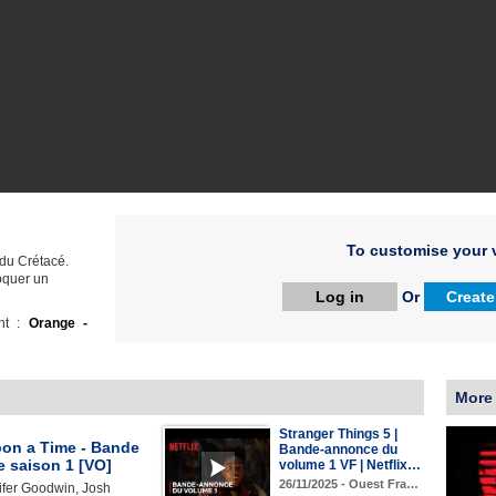
To customise your v
 du Crétacé.
oquer un
Log in
Or
Create
ht :
Orange -
More
Stranger Things 5 |
on a Time - Bande
Bande-annonce du
 saison 1 [VO]
volume 1 VF | Netflix…
26/11/2025 - Ouest Fra…
ifer Goodwin, Josh