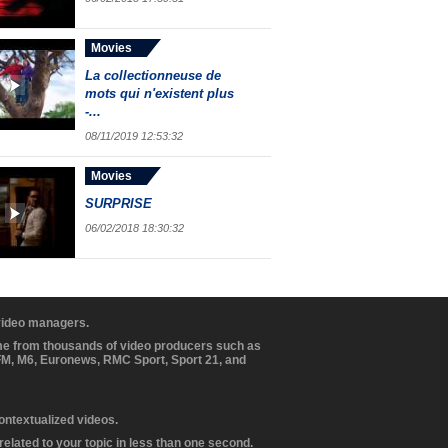
Movies
La collectionneuse de
mots qui n'existent plus
-...
08/11/2019 12:53:32
Movies
SURPRISE
06/02/2018 18:30:32
 video managers.
ome from thousands of video producers such as
BFM, M6, Euronews, RMC Sport, Sport 21, and
contextualized videos.
elated to your topic in less than one second.