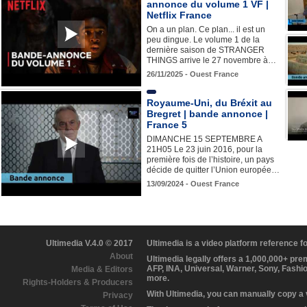
annonce du volume 1 VF |
Netflix France
On a un plan. Ce plan... il est un
peu dingue. Le volume 1 de la
dernière saison de STRANGER
THINGS arrive le 27 novembre à…
26/11/2025 - Ouest France
Royaume-Uni, du Bréxit au
Bregret | bande annonce |
France 5
DIMANCHE 15 SEPTEMBRE A
21H05 Le 23 juin 2016, pour la
première fois de l’histoire, un pays
décide de quitter l’Union europée…
13/09/2024 - Ouest France
Ultimedia V.4.0 © 2017
Ultimedia is a video platform reference 
About
Ultimedia legally offers a 1,000,000+ pr
AFP, INA, Universal, Warner, Sony, Fashi
Media & Editors
more.
Rights-Holders & Producers
With Ultimedia, you can manually copy a
Privacy