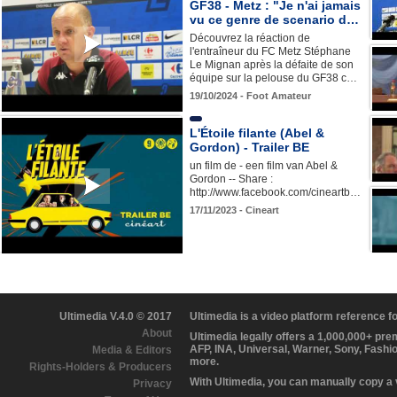
GF38 - Metz : "Je n'ai jamais
vu ce genre de scenario d…
Découvrez la réaction de
l'entraîneur du FC Metz Stéphane
Le Mignan après la défaite de son
équipe sur la pelouse du GF38 c…
19/10/2024 - Foot Amateur
L'Étoile filante (Abel &
Gordon) - Trailer BE
un film de - een film van Abel &
Gordon -- Share :
http://www.facebook.com/cineartb…
17/11/2023 - Cineart
Ultimedia V.4.0 © 2017
Ultimedia is a video platform reference 
About
Ultimedia legally offers a 1,000,000+ pr
AFP, INA, Universal, Warner, Sony, Fashi
Media & Editors
more.
Rights-Holders & Producers
With Ultimedia, you can manually copy a
Privacy