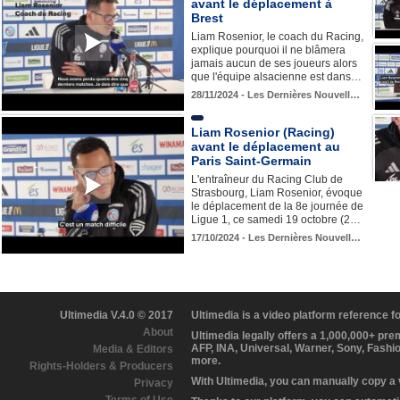
avant le déplacement à
Brest
Liam Rosenior, le coach du Racing,
explique pourquoi il ne blâmera
jamais aucun de ses joueurs alors
que l'équipe alsacienne est dans…
28/11/2024 - Les Dernières Nouvell…
Liam Rosenior (Racing)
avant le déplacement au
Paris Saint-Germain
L'entraîneur du Racing Club de
Strasbourg, Liam Rosenior, évoque
le déplacement de la 8e journée de
Ligue 1, ce samedi 19 octobre (2…
17/10/2024 - Les Dernières Nouvell…
Ultimedia V.4.0 © 2017
Ultimedia is a video platform reference 
About
Ultimedia legally offers a 1,000,000+ pr
AFP, INA, Universal, Warner, Sony, Fashi
Media & Editors
more.
Rights-Holders & Producers
With Ultimedia, you can manually copy a
Privacy