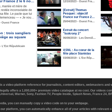
sur France 2 le 6 no…
12/10/2023 - Ouest Fra…
, mariée et mère de
st restée inconsolable de
[Extrait] Thomas
Pesquet : objectif
sa fille. Le pacte que lui
France sur France 2…
Clemenceau — « Je vou…
25/04/2023 - Ouest Fra…
 - Ouest France
Extrait du concert
 : trois sangliers
"Isokrony 2"
piège au square
06/08/2019 - Les Derniè…
 - L'Est Républicain
ASNL : Au coeur de la
fête place Stanislas
03/08/2019 - L'Est Rép…
 is a video platform reference for journalists, content editors, webmasters and
 legally offers a 1,000,000+ premium video catalogue at no cost. Our videos c
 Universal, Warner, Sony, Fashion TV, People Inside, Splash News, France 24, 
media, you can manually copy a video code on to your webpage.
our platform, you can automatically enhance all of your articles with relevant 