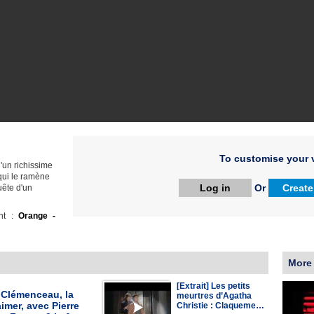
To customise your v
d'un richissime
 qui le ramène
Log in
Or
Create
uête d'un
ht :
Orange -
More
[Extrait] Les petits
] Clémenceau, la
meurtres d’Agatha
aimer, avec Pierre
Christie : Claqueme…