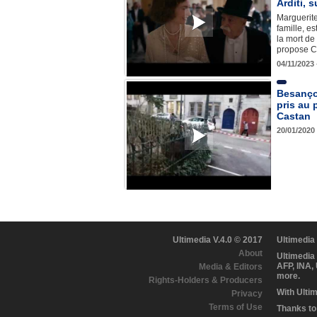
Arditi, 
Marguerite
famille, e
la mort de 
propose 
04/11/2023
Besançon
pris au 
Castan
20/01/2020
Ultimedia V.4.0 © 2017
Ultimedia
About
Ultimedia
AFP, INA,
Media & Editors
more.
Rights-Holders & Producers
With Ulti
Privacy
Terms of Use
Thanks to 