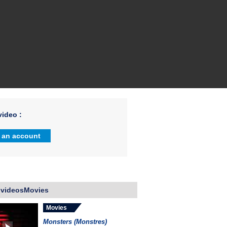
ideo :
 an account
 videosMovies
Movies
Monsters (Monstres)