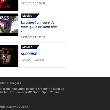
06/02/2018 17:59:51
Movies
La collectionneuse de
mots qui n'existent plus
-...
08/11/2019 12:53:32
Movies
SURPRISE
06/02/2018 18:30:32
 video managers.
ome from thousands of video producers such as
BFM, M6, Euronews, RMC Sport, Sport 21, and
contextualized videos.