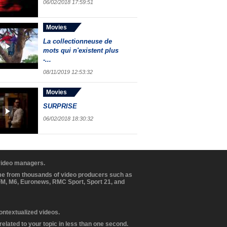
06/02/2018 17:59:51
Movies
La collectionneuse de
mots qui n'existent plus
-...
08/11/2019 12:53:32
Movies
SURPRISE
06/02/2018 18:30:32
 video managers.
ome from thousands of video producers such as
BFM, M6, Euronews, RMC Sport, Sport 21, and
contextualized videos.
elated to your topic in less than one second.