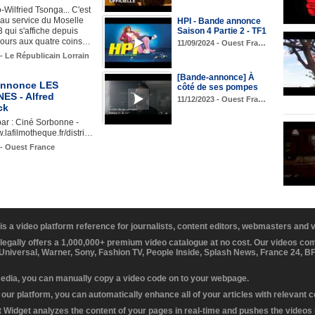
-Wilfried Tsonga... C'est
au service du Moselle
HPI - Bande annonce
Saison 4 Partie 2 - TF1
qui s'affiche depuis
jours aux quatre coins…
11/09/2024 - Ouest Fra…
 - Le Républicain Lorrain
[Bande-annonce] À
annonce LES
côté de ses pompes
ES - Alfred
11/12/2023 - Ouest Fra…
ck
par : Ciné Sorbonne -
w.lafilmotheque.fr/distri…
 - Ouest France
 is a video platform reference for journalists, content editors, webmasters and
 legally offers a 1,000,000+ premium video catalogue at no cost. Our videos c
 Universal, Warner, Sony, Fashion TV, People Inside, Splash News, France 24, 
media, you can manually copy a video code on to your webpage.
our platform, you can automatically enhance all of your articles with relevant 
Widget analyzes the content of your pages in real-time and pushes the videos r