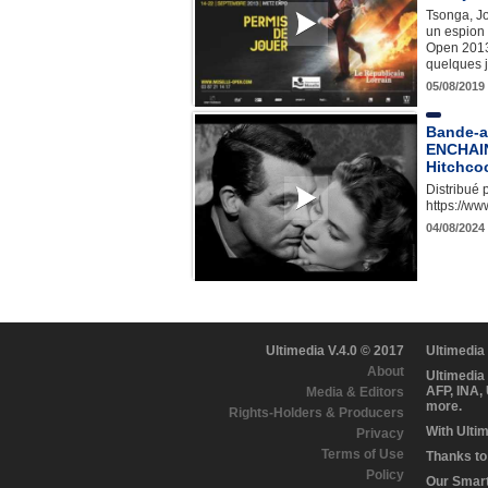
Tsonga, Jo
un espion 
Open 2013 
quelques 
05/08/2019
Bande-
ENCHAIN
Hitchco
Distribué 
https://ww
04/08/2024
Ultimedia V.4.0 © 2017
Ultimedia
About
Ultimedia
AFP, INA,
Media & Editors
more.
Rights-Holders & Producers
With Ulti
Privacy
Terms of Use
Thanks to 
Policy
Our Smart 