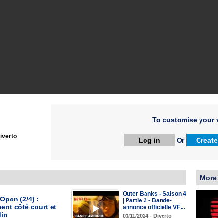
To customise your v
iverto
Log in
Or
Create
More
Outer Banks - Saison 4
Open (2/4) :
| Partie 2 - Bande-
ent côté court et
annonce officielle VF…
din
03/11/2024 - Diverto