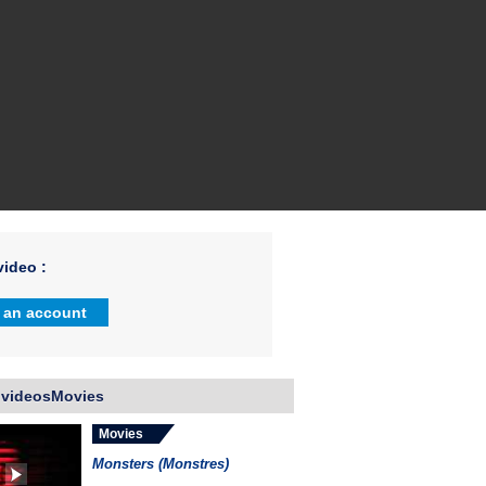
ideo :
 an account
 videosMovies
Movies
Monsters (Monstres)