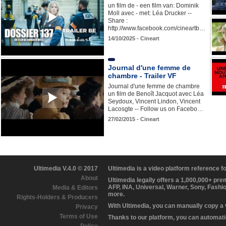
un film de - een film van: Dominik
Moll avec - met: Léa Drucker --
Share :
http://www.facebook.com/cineartb…
14/10/2025 - Cineart
Journal d'une femme de
chambre - Trailer VF
Journal d'une femme de chambre
un film de Benoît Jacquot avec Léa
Seydoux, Vincent Lindon, Vincent
Lacosgte -- Follow us on Facebo…
27/02/2015 - Cineart
Ultimedia V.4.0 © 2017
Ultimedia is a video platform reference 
About
Ultimedia legally offers a 1,000,000+ pr
AFP, INA, Universal, Warner, Sony, Fashi
Media & Editors
more.
Rights-Holders & Producers
With Ultimedia, you can manually copy a
Privacy
Terms of Use
Thanks to our platform, you can automatic