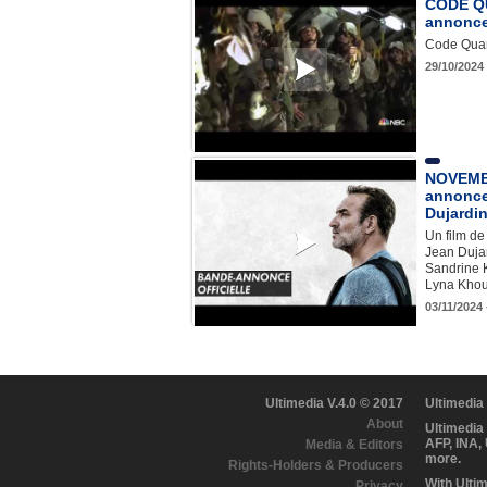
CODE Q
annonce
Code Quan
29/10/2024
NOVEMB
annonce 
Dujardi
Un film d
Jean Dujar
Sandrine K
Lyna Khou
03/11/2024 
Ultimedia V.4.0 © 2017
Ultimedia
About
Ultimedia
AFP, INA,
Media & Editors
more.
Rights-Holders & Producers
With Ulti
Privacy