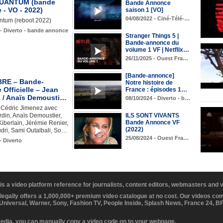
UANTUM (bande
Bande Annonce
 - VO - 2022)
saison 1 [VO]
04/08/2022 - Ciné-Télé-…
tum (reboot 2022)
 - Diverto - bande annonce
Stranger Things 5 |
Bande-annonce du
volume 1 VF | Netflix…
26/11/2025 - Ouest Fra…
[Bande-annonce]
RE – Bande-
Notre histoire de
Officielle – Jean
France : épisodes 1…
n / Anaïs Demousti…
08/10/2024 - Diverto - b…
e Cédric Jimenez avec
din, Anaïs Demoustier,
ILS SONT VIVANTS
Bande Annonce VF
iberlain, Jérémie Renier,
(2022)
dri, Sami Outalbali, So…
25/08/2024 - Ouest Fra…
- Diverto
 is a video platform reference for journalists, content editors, webmasters and
 legally offers a 1,000,000+ premium video catalogue at no cost. Our videos c
 Universal, Warner, Sony, Fashion TV, People Inside, Splash News, France 24, 
media, you can manually copy a video code on to your webpage.