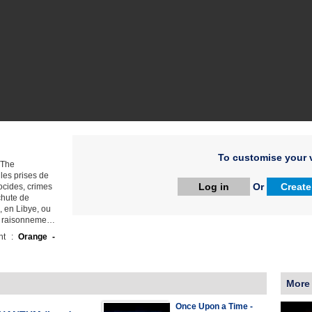
To customise your v
 The
les prises de
Log in
Or
Create
ocides, crimes
chute de
, en Libye, ou
ls raisonneme…
ht :
Orange -
More
Once Upon a Time -