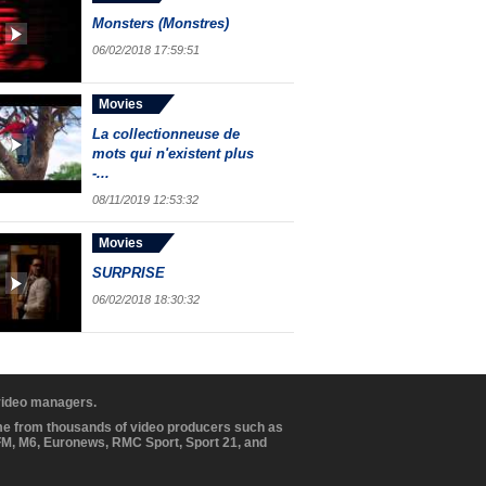
Monsters (Monstres)
06/02/2018 17:59:51
Movies
La collectionneuse de
mots qui n'existent plus
-...
08/11/2019 12:53:32
Movies
SURPRISE
06/02/2018 18:30:32
 video managers.
ome from thousands of video producers such as
BFM, M6, Euronews, RMC Sport, Sport 21, and