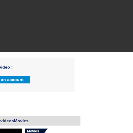
ideo :
 an account
 videosMovies
Movies