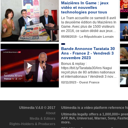
Maizières In Game : jeux
vidéo et nouvelles
technologies pour tous
Le Tram accueille ce samedi 8 avril
la deuxième édition du Maizières In
Game. Avec plus de 1500 visiteurs
en 2016, ce salon dédié aux jeux…
05/08/2019 - Le Républicain Lorrain
Bande Annonce Taratata 30
Ans - France 2 - Vendredi 3
novembre 2023
Bonus & replay :
https://bit.ly/Taratata30Ans Nagui
reçoit plus de 80 artistes nationaux
et internationaux ! Vendredi 3 nov…
02/11/2023 - Ouest France
Ultimedia V.4.0 © 2017
Ultimedia is a video platform reference 
About
Ultimedia legally offers a 1,000,000+ pr
AFP, INA, Universal, Warner, Sony, Fashi
Media & Editors
more.
Rights-Holders & Producers