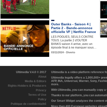
Outer Banks - Saison 4 |
Partie 2 - Bande-annonce
officielle VF | Netflix France
LES POGUES, SEULS CONTRE
TOUS. La partie 2 d'OUTER
BANKS saison 4 arrive, avec un
épisode final à ne manquer sous…
03/11/2024 - Diverto
Ultimedia V.4.0 © 2017
Ultimedia is a video platform reference 
About
Ultimedia legally offers a 1,000,000+ pr
AFP, INA, Universal, Warner, Sony, Fashi
Media & Editors
more.
Rights-Holders & Producers
With Ultimedia, you can manually copy a
Privacy
Terms of Use
Thanks to our platform, you can automatic
Policy
Our Smart Widget analyzes the content of 
Politique de confidentialité
More than 400 European websites already 