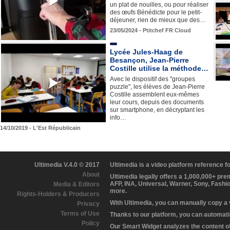
un plat de nouilles, ou pour réaliser
des œufs Bénédicte pour le petit-
déjeuner, rien de mieux que des…
23/05/2024 - Ptitchef FR Cloud
Lycée Jules-Haag de
Besançon, Jean-Pierre
Costille utilise la méthode…
Avec le dispositif des "groupes
puzzle", les élèves de Jean-Pierre
Costille assemblent eux-mêmes
leur cours, depuis des documents
sur smartphone, en décryptant les
info…
14/10/2019 - L'Est Républicain
Ultimedia V.4.0 © 2017
Ultimedia is a video platform reference 
About
Ultimedia legally offers a 1,000,000+ pr
AFP, INA, Universal, Warner, Sony, Fashi
Media & Editors
more.
Rights-Holders & Producers
With Ultimedia, you can manually copy a
Privacy
Terms of Use
Thanks to our platform, you can automatic
Policy
Our Smart Widget analyzes the content of 