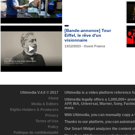
[Bande-annonce] Tour
Eiffel, le rêve d'un
visionnaire
13/12/2023 - Ouest France
Ultimedia V.4.0 © 2017
Ultimedia is a video platform reference 
About
Ultimedia legally offers a 1,000,000+ pr
AFP, INA, Universal, Warner, Sony, Fashi
Media & Editors
more.
Rights-Holders & Producers
With Ultimedia, you can manually copy a
Privacy
Terms of Use
Thanks to our platform, you can automatic
Policy
Our Smart Widget analyzes the content of 
Politique de confidentialité