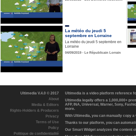
La météo du jeudi 5
septembre en Lorraine
La météo du jeudi 5 septembre en
Lorraine
04/09/2019 - Le Républicain Lorrain
Ultimedia V.4.0 © 2017
Ultimedia is a video platform reference 
About
Ultimedia legally offers a 1,000,000+ pr
AFP, INA, Universal, Warner, Sony, Fashi
Media & Editors
more.
Rights-Holders & Producers
With Ultimedia, you can manually copy a
Privacy
Terms of Use
Thanks to our platform, you can automatic
Policy
Our Smart Widget analyzes the content of 
Politique de confidentialité