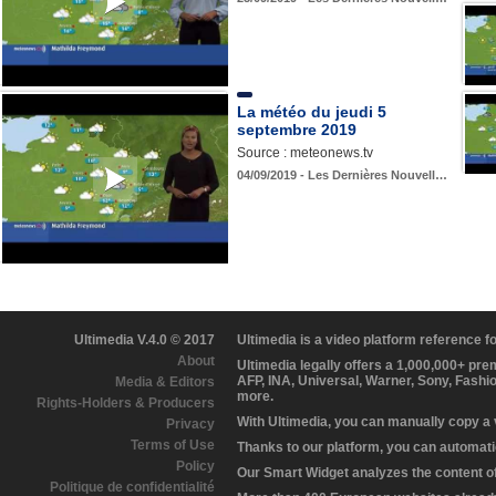
La météo du jeudi 5
septembre 2019
Source : meteonews.tv
04/09/2019 - Les Dernières Nouvell…
Ultimedia V.4.0 © 2017
Ultimedia is a video platform reference 
About
Ultimedia legally offers a 1,000,000+ pr
AFP, INA, Universal, Warner, Sony, Fashi
Media & Editors
more.
Rights-Holders & Producers
With Ultimedia, you can manually copy a
Privacy
Terms of Use
Thanks to our platform, you can automatic
Policy
Our Smart Widget analyzes the content of 
Politique de confidentialité