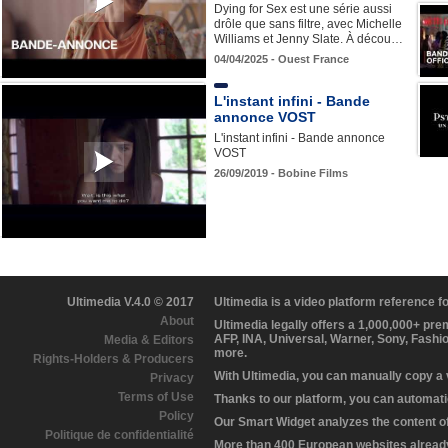
Dying for Sex est une série aussi
drôle que sans filtre, avec Michelle
Williams et Jenny Slate. À décou…
04/04/2025 - Ouest France
L'instant infini - Bande
annonce VOST
L'instant infini - Bande annonce
VOST
26/09/2019 - Bobine Films
Ultimedia V.4.0 © 2017
Ultimedia is a video platform reference 
About
Ultimedia legally offers a 1,000,000+ pr
AFP, INA, Universal, Warner, Sony, Fashi
Media & Editors
more.
Rights-Holders & Producers
With Ultimedia, you can manually copy a
Privacy
Terms of Use
Thanks to our platform, you can automatic
Policy
Our Smart Widget analyzes the content of 
Politique de confidentialité
More than 400 European websites already 