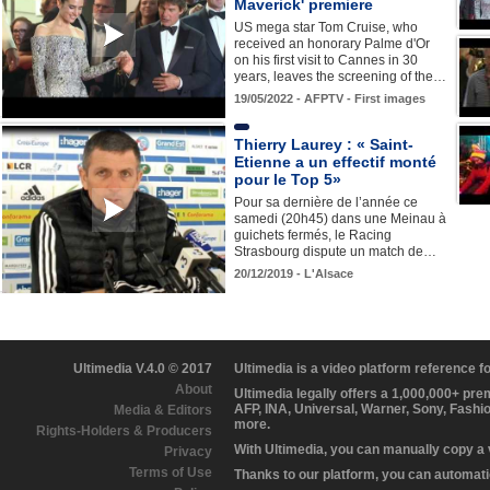
Maverick' premiere
US mega star Tom Cruise, who
received an honorary Palme d'Or
on his first visit to Cannes in 30
years, leaves the screening of the…
19/05/2022 - AFPTV - First images
Thierry Laurey : « Saint-
Etienne a un effectif monté
pour le Top 5»
Pour sa dernière de l’année ce
samedi (20h45) dans une Meinau à
guichets fermés, le Racing
Strasbourg dispute un match de…
20/12/2019 - L'Alsace
Ultimedia V.4.0 © 2017
Ultimedia is a video platform reference 
About
Ultimedia legally offers a 1,000,000+ pr
AFP, INA, Universal, Warner, Sony, Fashi
Media & Editors
more.
Rights-Holders & Producers
With Ultimedia, you can manually copy a
Privacy
Terms of Use
Thanks to our platform, you can automatic