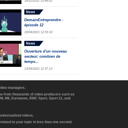
14/11/2022 15:48:02
News
DemainEntreprendre -
épisode 12
29/04/2021 12:55:32
News
Ouverture d'un nouveau
secteur: combien de
temps...
13/04/2021 11:37:13
 video managers.
ome from thousands of video producers such as
BFM, M6, Euronews, RMC Sport, Sport 21, and
contextualized videos.
elated to your topic in less than one second.