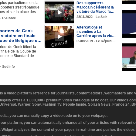
lus particulièrement la
Des supporters
Marocain célèbrent la
upporters s'est répandue
victoire du Maroc fa…
ues et sur la place dès l…
28/11/2022 - Le Soir
 - L'Alsace
Altercations et
porters de Genk
incendies à La
 victoire en finale
Carrière après la vic…
oupe de Belgique c…
05/08/2019 - Le Républ…
ters de Genk fêtent la
n finale de la Coupe de
ontre le Standard de
 - Sudinfo
 is a video platform reference for journalists, content editors, webmasters and
 legally offers a 1,000,000+ premium video catalogue at no cost. Our videos c
 Universal, Warner, Sony, Fashion TV, People Inside, Splash News, France 24, 
media, you can manually copy a video code on to your webpage.
our platform, you can automatically enhance all of your articles with relevant 
Widget analyzes the content of your pages in real-time and pushes the videos r