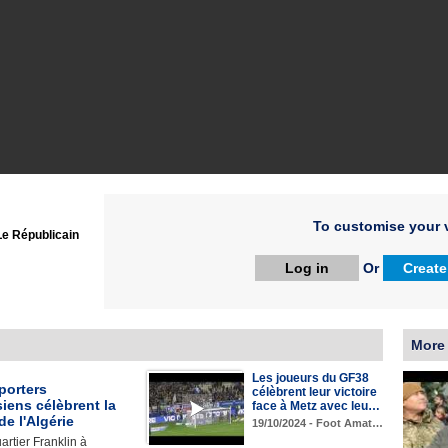
To customise your v
Le Républicain
Log in
Or
Create
More
Les joueurs du GF38
porters
célèbrent leur victoire
iens célèbrent la
face à Metz avec leu…
de l'Algérie
19/10/2024 - Foot Amat…
artier Franklin à