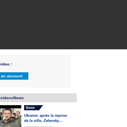
ideo :
 an account
 videosNews
News
Ukraine: après la reprise
de la ville, Zelensky...