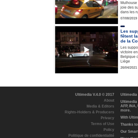
Mulhouse p
joie des s
dans les r
07/08/2019
Les sup
fêtent la
de la C
Les suppor
victoire e
Belgique c
Liège
26/04/2021
Ultimedia V.4.0 © 2017
Ultimedia
About
Ultimedia
AFP, INA,
Media & Editors
more.
Rights-Holders & Producers
With Ulti
Privacy
Terms of Use
Thanks to 
Policy
Our Smart 
Politique de confidentialité