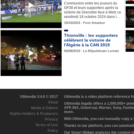
Communion entre les joueurs du
GF38 et leurs supporters après la
victoire de Grenoble face à Metz ce
vendredi 18 octobre 2024 dans l…
19/10/2024 - Foot Amateur
Thionville : les supporters
célèbrent la victoire de
l'Algérie à la CAN 2019
05/08/2019 - Le Républicain Lorrain
Ultimedia V.4.0 © 2017
Ultimedia is a video platform reference 
About
Ultimedia legally offers a 1,000,000+ pr
AFP, INA, Universal, Warner, Sony, Fashi
Media & Editors
more.
Rights-Holders & Producers
With Ultimedia, you can manually copy a
Privacy
Terms of Use
Thanks to our platform, you can automatic
Policy
Our Smart Widget analyzes the content of 