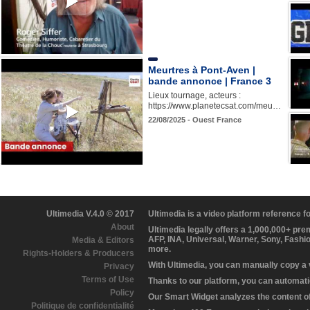
Meurtres à Pont-Aven |
bande annonce | France 3
Lieux tournage, acteurs :
https://www.planetecsat.com/meu…
22/08/2025 - Ouest France
Ultimedia V.4.0 © 2017
Ultimedia is a video platform reference 
About
Ultimedia legally offers a 1,000,000+ pr
AFP, INA, Universal, Warner, Sony, Fashi
Media & Editors
more.
Rights-Holders & Producers
With Ultimedia, you can manually copy a
Privacy
Terms of Use
Thanks to our platform, you can automatic
Policy
Our Smart Widget analyzes the content of 
Politique de confidentialité