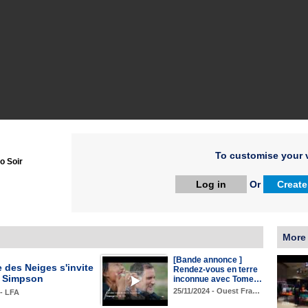
To customise your v
o Soir
Log in
Or
Create
More
[Bande annonce ]
 des Neiges s'invite
Rendez-vous en terre
s Simpson
inconnue avec Tome…
25/11/2024 - Ouest Fra…
 - LFA