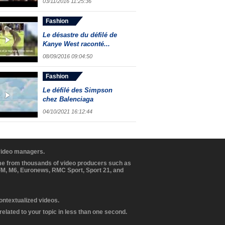
03/11/2016 11:25:36
Fashion
Le désastre du défilé de
Kanye West raconté...
08/09/2016 09:04:50
Fashion
Le défilé des Simpson
chez Balenciaga
04/10/2021 16:12:44
 video managers.
ome from thousands of video producers such as
BFM, M6, Euronews, RMC Sport, Sport 21, and
contextualized videos.
elated to your topic in less than one second.