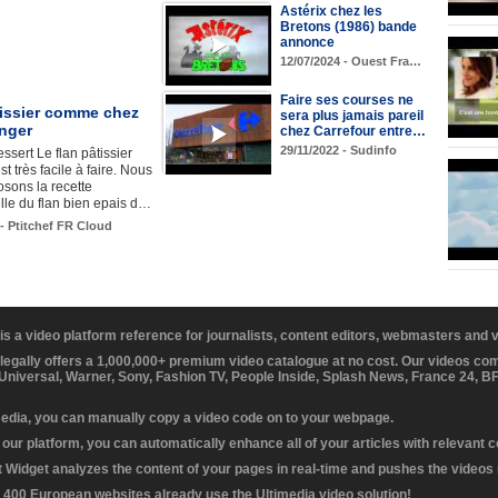
Astérix chez les
Bretons (1986) bande
annonce
12/07/2024 - Ouest Fra…
Faire ses courses ne
tissier comme chez
sera plus jamais pareil
anger
chez Carrefour entre…
29/11/2022 - Sudinfo
ssert Le flan pâtissier
t très facile à faire. Nous
sons la recette
elle du flan bien epais d…
 - Ptitchef FR Cloud
 is a video platform reference for journalists, content editors, webmasters and
 legally offers a 1,000,000+ premium video catalogue at no cost. Our videos c
 Universal, Warner, Sony, Fashion TV, People Inside, Splash News, France 24, 
media, you can manually copy a video code on to your webpage.
our platform, you can automatically enhance all of your articles with relevant 
Widget analyzes the content of your pages in real-time and pushes the videos r
 400 European websites already use the Ultimedia video solution!