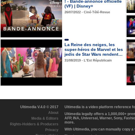
! - Bande-annonce officielle
(VF) | Disney+
26/07/2022 - Ciné-Télé-Revue
La Reine des neiges, les
super-héros de Marvel et les
jedis de Star Wars rendent…
31/08/2019 - L'Est Républicain
Ultimedia V.4.0 © 2017
Ultimedia is a video platform reference 
About
Ultimedia legally offers a 1,000,000+ pr
AFP, INA, Universal, Warner, Sony, Fashi
Media & Editors
more.
Rights-Holders & Producers
With Ultimedia, you can manually copy a
Privacy