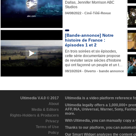
Dallas, Jennifer Morrison ABC
Studios
04/08/2022 - Ciné-Télé-Revue
[Bande-annonce] Notre
histoire de France :
épisodes 1 et 2
En trois soirées et six épisodes,
cette série documentaire propose
de revisiter seize siècles d'histoire
qui ont façonné un peuple et un t…
08/10/2024 - Diverto - bande annonce
Ultimedia V.4.0 © 2017
Ultimedia is a video platform reference 
About
Ultimedia legally offers a 1,000,000+ pr
AFP, INA, Universal, Warner, Sony, Fashi
Media & Editors
more.
Rights-Holders & Producers
With Ultimedia, you can manually copy a
Privacy
Terms of Use
Thanks to our platform, you can automatic
Policy
Our Smart Widget analyzes the content of 