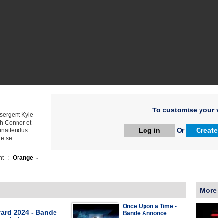
To customise your v
 sergent Kyle
ah Connor et
Log in
Or
Create
 inattendus
le se
ht :
Orange -
More
Once Upon a Time -
yard 2024 - Bande
Bande Annonce