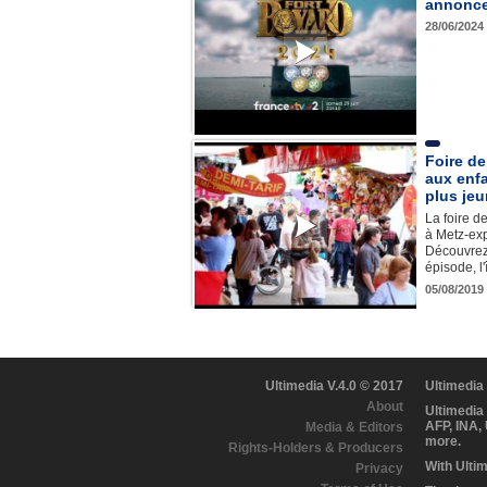
annonce 
28/06/2024
Foire de 
aux enfa
plus je
La foire d
à Metz-ex
Découvrez
épisode, l
05/08/2019
Ultimedia V.4.0 © 2017
Ultimedia
About
Ultimedia
AFP, INA,
Media & Editors
more.
Rights-Holders & Producers
With Ulti
Privacy