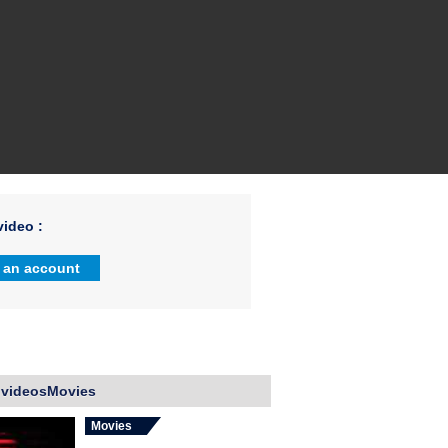
ideo :
 an account
 videosMovies
Movies