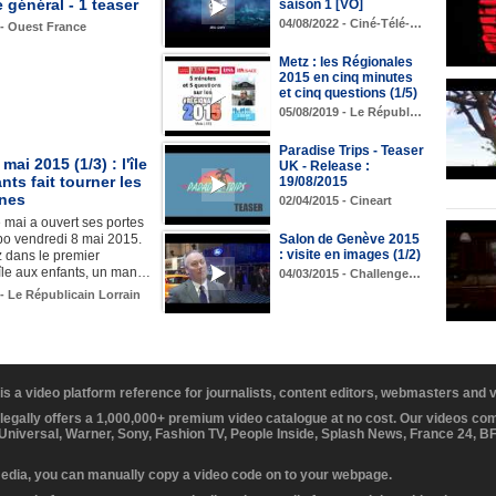
général - 1 teaser
saison 1 [VO]
04/08/2022 - Ciné-Télé-…
 - Ouest France
Metz : les Régionales
2015 en cinq minutes
et cinq questions (1/5)
05/08/2019 - Le Républ…
Paradise Trips - Teaser
mai 2015 (1/3) : l'île
UK - Release :
nts fait tourner les
19/08/2015
unes
02/04/2015 - Cineart
e mai a ouvert ses portes
po vendredi 8 mai 2015.
Salon de Genève 2015
: visite en images (1/2)
 dans le premier
'île aux enfants, un man…
04/03/2015 - Challenge…
 - Le Républicain Lorrain
 is a video platform reference for journalists, content editors, webmasters and
 legally offers a 1,000,000+ premium video catalogue at no cost. Our videos c
 Universal, Warner, Sony, Fashion TV, People Inside, Splash News, France 24, 
media, you can manually copy a video code on to your webpage.