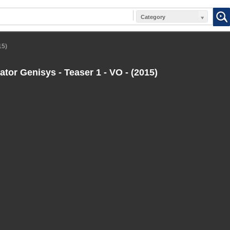
Category
15)
tor Genisys - Teaser 1 - VO - (2015)