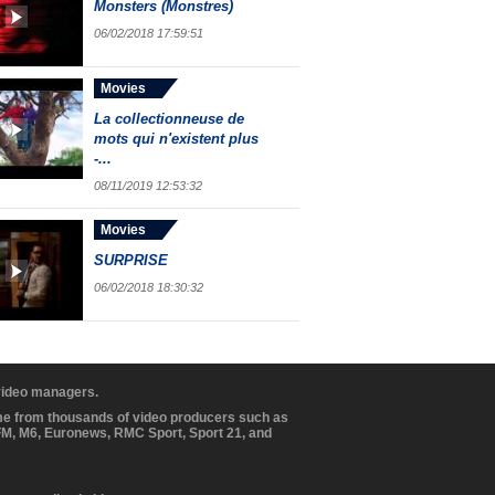
Monsters (Monstres)
06/02/2018 17:59:51
Movies
La collectionneuse de
mots qui n'existent plus
-...
08/11/2019 12:53:32
Movies
SURPRISE
06/02/2018 18:30:32
 video managers.
ome from thousands of video producers such as
BFM, M6, Euronews, RMC Sport, Sport 21, and